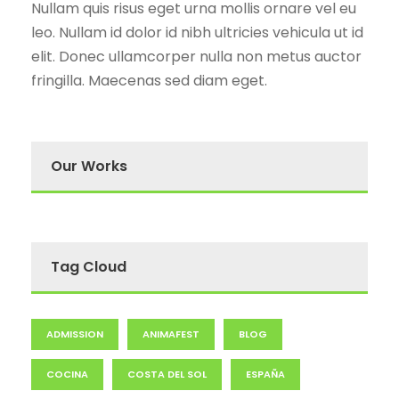
Nullam quis risus eget urna mollis ornare vel eu
leo. Nullam id dolor id nibh ultricies vehicula ut id
elit. Donec ullamcorper nulla non metus auctor
fringilla. Maecenas sed diam eget.
Our Works
Tag Cloud
ADMISSION
ANIMAFEST
BLOG
COCINA
COSTA DEL SOL
ESPAÑA