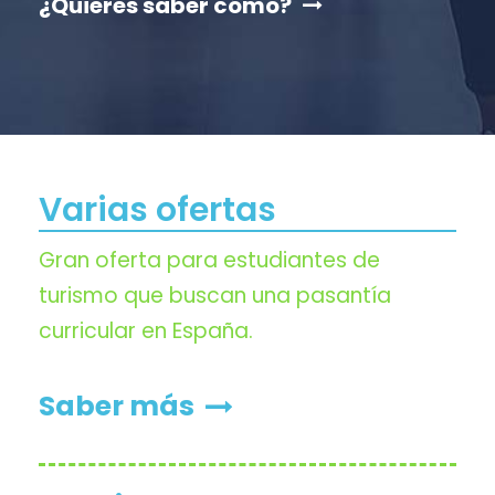
¿Quieres saber cómo?
Varias ofertas
Gran oferta para estudiantes de
turismo que buscan una pasantía
curricular en España.
Saber más