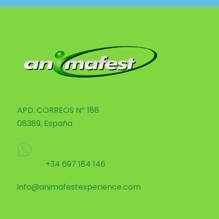
APD. CORREOS Nº 188
08389, España
+34 697 184 146
info@animafestexperience.com