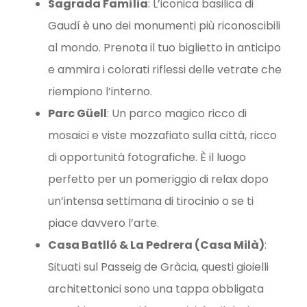
Sagrada Família
: L’iconica basilica di
Gaudí è uno dei monumenti più riconoscibili
al mondo. Prenota il tuo biglietto in anticipo
e ammira i colorati riflessi delle vetrate che
riempiono l’interno.
Parc Güell
: Un parco magico ricco di
mosaici e viste mozzafiato sulla città, ricco
di opportunità fotografiche. È il luogo
perfetto per un pomeriggio di relax dopo
un’intensa settimana di tirocinio o se ti
piace davvero l’arte.
Casa Batlló & La Pedrera (Casa Milà)
:
Situati sul Passeig de Gràcia, questi gioielli
architettonici sono una tappa obbligata