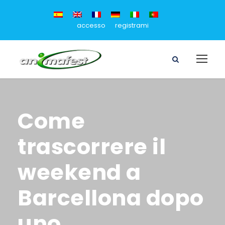
accesso
registrami
Come
trascorrere il
weekend a
Barcellona dopo
uno