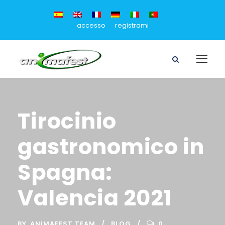
accesso
registrami
Tirocinio
gastronomico in
Spagna:
Valencia 2021
BY
ANIMAFEST TEAM
BLOG
0