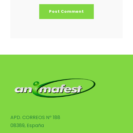
APD. CORREOS Nº 188
08389, España