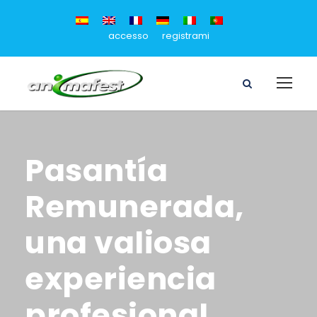
accesso
registrami
Pasantía
Remunerada,
una valiosa
experiencia
profesional