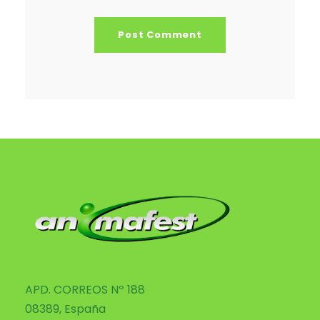
APD. CORREOS Nº 188
08389, España