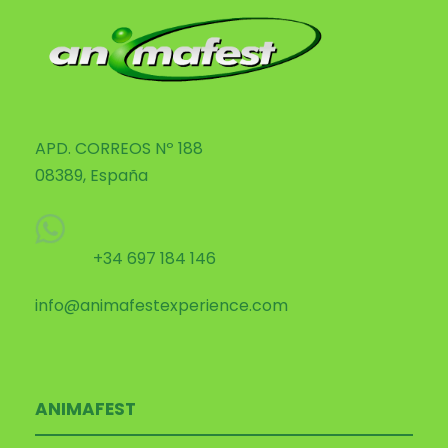
APD. CORREOS Nº 188
08389, España
+34 697 184 146
info@animafestexperience.com
ANIMAFEST