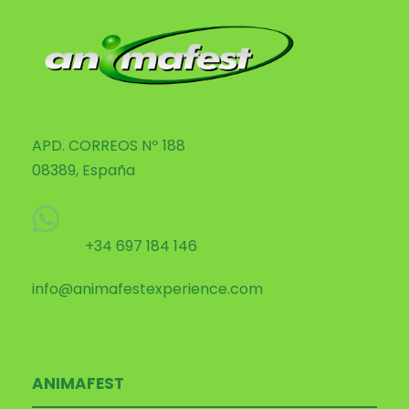
APD. CORREOS Nº 188
08389, España
+34 697 184 146
info@animafestexperience.com
ANIMAFEST