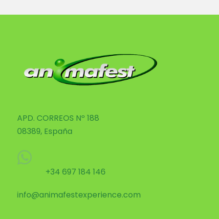
APD. CORREOS Nº 188
08389, España
+34 697 184 146
info@animafestexperience.com