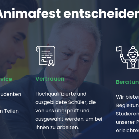
Animafest entscheiden
Vertrauen
rvice
Beratu
Hochqualifizierte und
Studenten
Wir biet
ausgebildete Schüler, die
Begleitun
von uns überprüft und
n Teilen
Studieren
ausgewählt werden, um bei
unserer P
Ihnen zu arbeiten.
erleichte