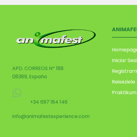
ANIMAFE
Homepag
Iniciar Ses
APD. CORREOS Nº 188
Registrar
08389, España
Reiseziele
Praktikum
+34 697 184 146
info@animafestexperience.com