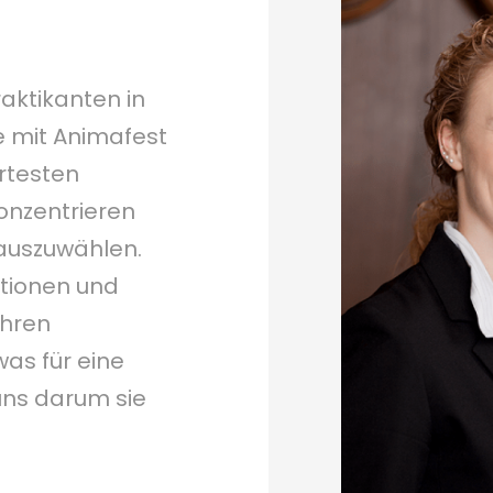
aktikanten in
 mit Animafest
rtesten
onzentrieren
 auszuwählen.
ationen und
Ihren
was für eine
uns darum sie