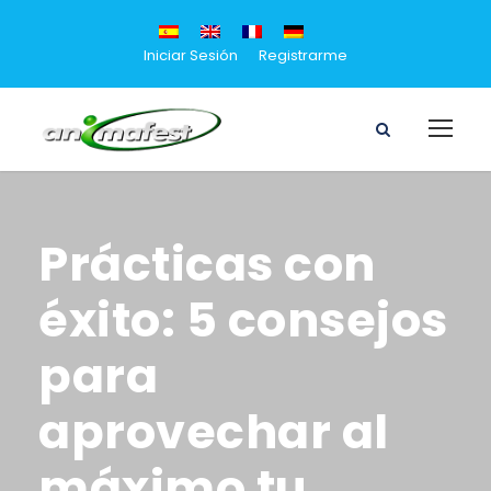
Iniciar Sesión
Registrarme
Prácticas con
éxito: 5 consejos
para
aprovechar al
máximo tu