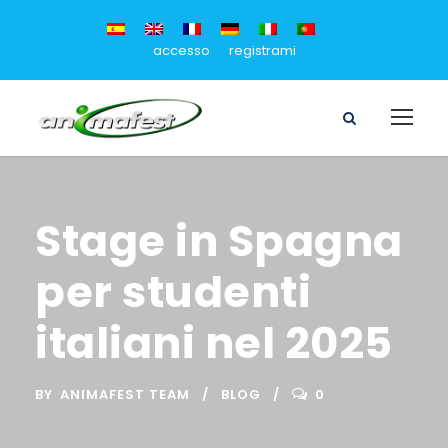
accesso
registrami
Stage in Spagna
per studenti
italiani nel 2025
BY
ANIMAFEST TEAM
BLOG
0