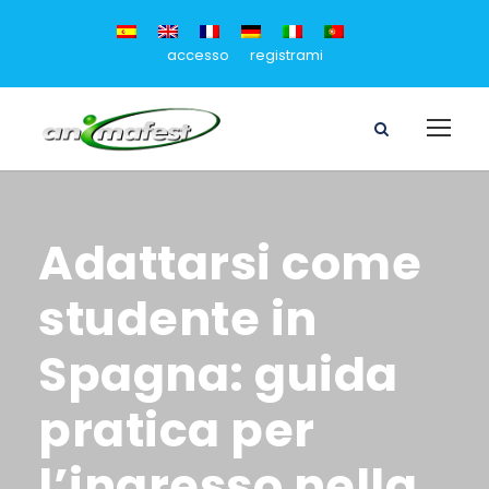
accesso
registrami
Adattarsi come
studente in
Spagna: guida
pratica per
l’ingresso nella