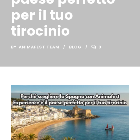
per il tuo
tirocinio
BY
ANIMAFEST TEAM
BLOG
0