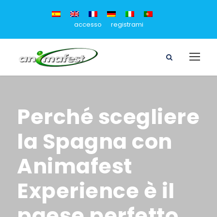
accesso
registrami
Perché scegliere
la Spagna con
Animafest
Experience è il
paese perfetto