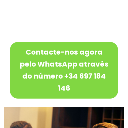
Contacte-nos agora
pelo WhatsApp através
do número +34 697 184
146