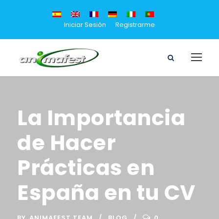
Iniciar Sesión
Registrarme
La Importancia
de Hacer
Prácticas en
España en tu CV
BY
ANIMAFEST TEAM
BLOG
0