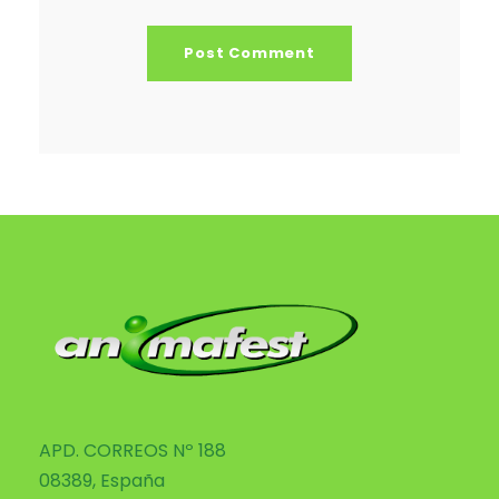
APD. CORREOS Nº 188
08389, España