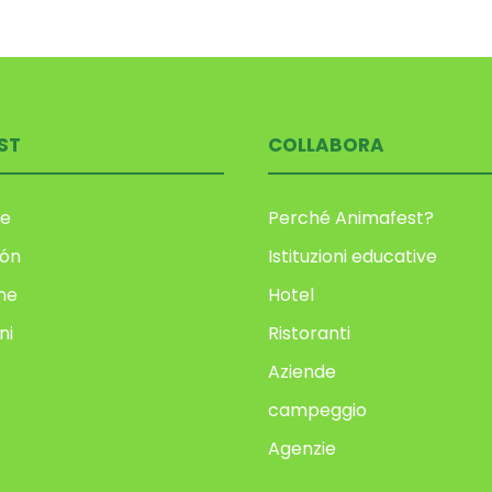
ST
COLLABORA
e
Perché Animafest?
ión
Istituzioni educative
me
Hotel
ni
Ristoranti
Aziende
campeggio
Agenzie