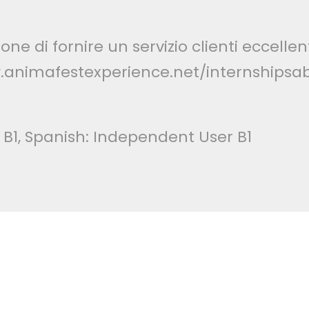
e di fornire un servizio clienti eccellent
ww.animafestexperience.net/internshipsa
 B1, Spanish: Independent User B1