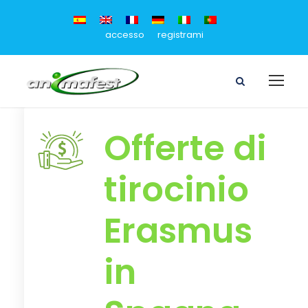
accesso
registrami
Offerte di
tirocinio
Erasmus
in