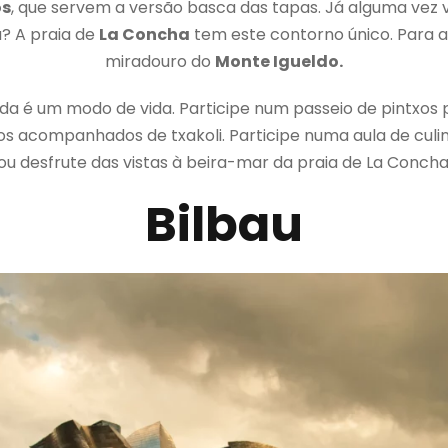
os
, que servem a versão basca das tapas. Já alguma vez 
? A praia de
La Concha
tem este contorno único. Para apr
miradouro do
Monte Igueldo.
da é um modo de vida. Participe num passeio de pintxos p
os acompanhados de txakoli. Participe numa aula de cul
 ou desfrute das vistas à beira-mar da praia de La Conch
Bilbau