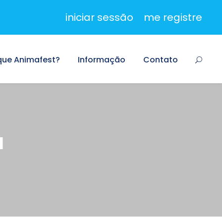
iniciar sessão
me registre
que Animafest?
Informação
Contato
a