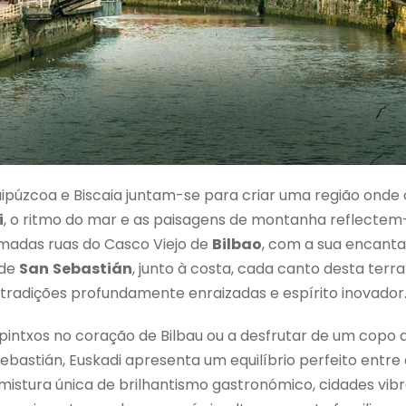
uipúzcoa e Biscaia juntam-se para criar uma região onde
i
, o ritmo do mar e as paisagens de montanha reflectem-
imadas ruas do Casco Viejo de
Bilbao
, com a sua encantad
 de
San
Sebastián
, junto à costa, cada canto desta terr
tradições profundamente enraizadas e espírito inovador
pintxos no coração de Bilbau ou a desfrutar de um copo 
astián, Euskadi apresenta um equilíbrio perfeito entre 
 mistura única de brilhantismo gastronómico, cidades vibr