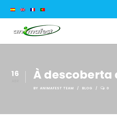
À descoberta 
16
ABR
BY
ANIMAFEST TEAM
BLOG
0