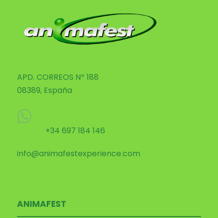
APD. CORREOS Nº 188
08389, España
+34 697 184 146
info@animafestexperience.com
ANIMAFEST