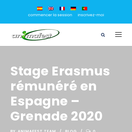
commencer la session
inscrivez-moi
Stage Erasmus
rémunéré en
Espagne –
Grenade 2020
BY
ANIMAFEST TEAM
BLOG
0