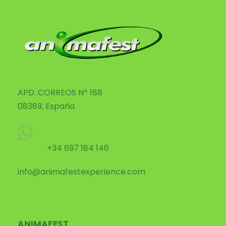
APD. CORREOS Nº 188
08389, España
+34 697 184 146
info@animafestexperience.com
ANIMAFEST