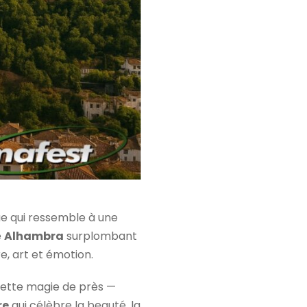
vue qui ressemble à une
e
Alhambra
surplombant
e, art et émotion.
 cette magie de près —
re
qui célèbre la beauté, la