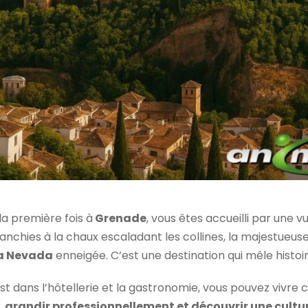
la première fois à
Grenade
, vous êtes accueilli par une 
anchies à la chaux escaladant les collines, la majestueus
ra Nevada
enneigée. C’est une destination qui mêle histoir
t dans l’hôtellerie et la gastronomie, vous pouvez vivre
, grandir professionnellement et découvrir une cultu