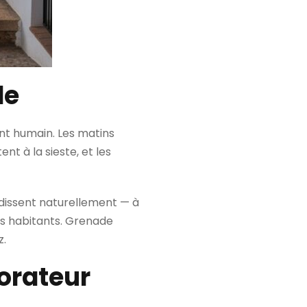
de
nt humain. Les matins
nt à la sieste, et les
issent naturellement — à
es habitants. Grenade
z.
lorateur