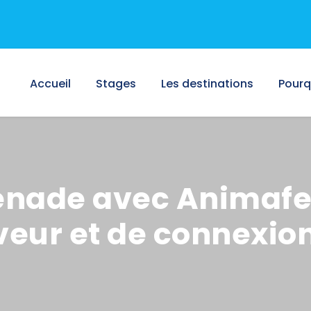
Accueil
Stages
Les destinations
Pourq
enade avec Animafe
veur et de connexio