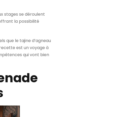
ux stages se déroulent
frant la possibilité
els que le tajine d’agneau
 recette est un voyage à
ompétences qui vont bien
renade
s