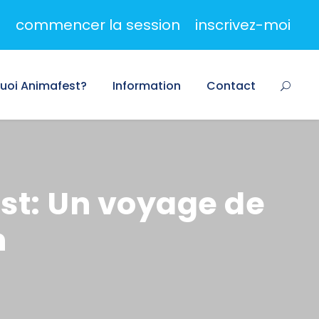
commencer la session
inscrivez-moi
uoi Animafest?
Information
Contact
st: Un voyage de
n