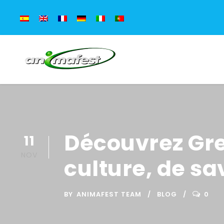
Découvrez Gr
11
NOV
culture, de sa
BY
ANIMAFEST TEAM
BLOG
0