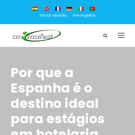
iniciar sessão
me registre
Por que a
Espanha é o
destino ideal
para estágios
em hotelaria