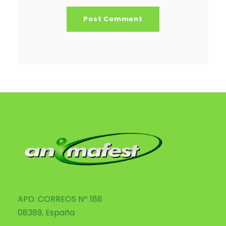
APD. CORREOS Nº 188
08389, España