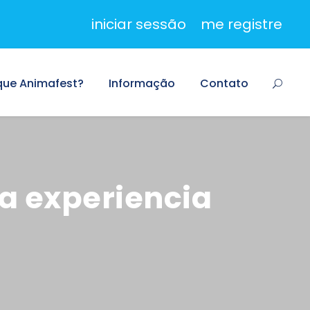
iniciar sessão
me registre
que Animafest?
Informação
Contato
a experiencia