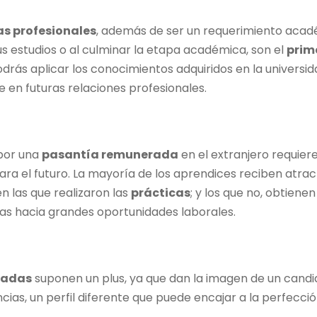
as profesionales
, además de ser un requerimiento acad
us estudios o al culminar la etapa académica, son el
prim
drás aplicar los conocimientos adquiridos en la universida
en futuras relaciones profesionales.
 por una
pasantía remunerada
en el extranjero requier
para el futuro. La mayoría de los aprendices reciben atra
 las que realizaron las
prácticas
; y los que no, obtiene
tas hacia grandes oportunidades laborales.
radas
suponen un plus, ya que dan la imagen de un candid
ias, un perfil diferente que puede encajar a la perfección