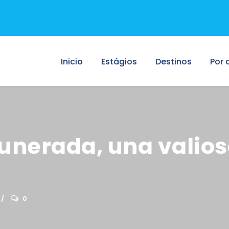
Inicio
Estágios
Destinos
Por 
nerada, una valios
0