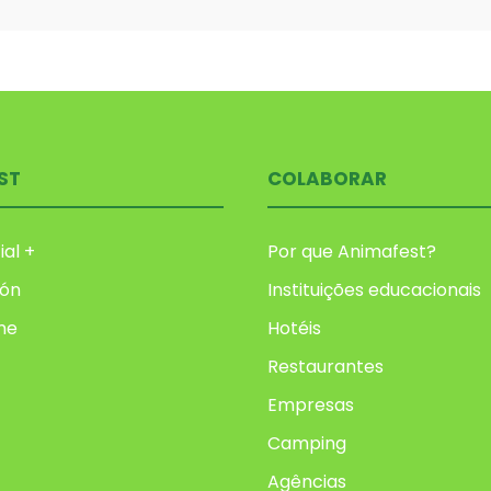
ST
COLABORAR
ial +
Por que Animafest?
ión
Instituições educacionais
me
Hotéis
Restaurantes
Empresas
Camping
Agências