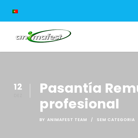
Pasantía Remu
12
DEZ
profesional
BY
ANIMAFEST TEAM
SEM CATEGORIA