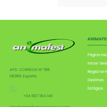
ANIMAFE
Página inic
Iniciar Ses
APD. CORREOS Nº 188
Registrar
08389, España
Destinos
Estágios
+34 697 184 146