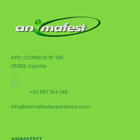
APD. CORREOS Nº 188
08389, España
+34 697 184 146
info@animafestexperience.com
ANIMAFEST