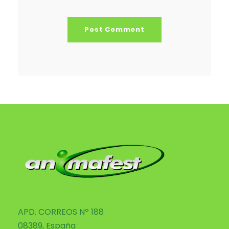
APD. CORREOS Nº 188
08389, España