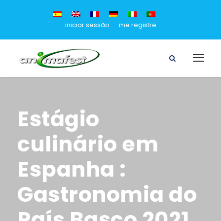
iniciar sessão
me registre
Estágio
culinário em
Espanha :
Gastronomia do
País Basco 2021