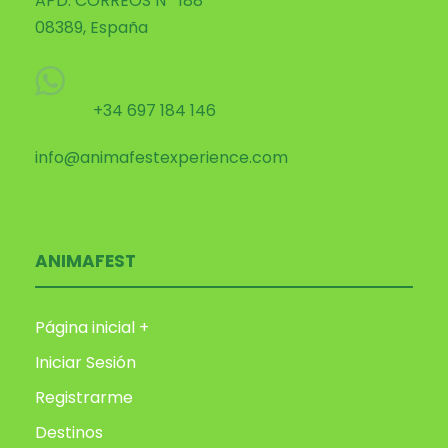
APD. CORREOS Nº 188
08389, España
+34 697 184 146
info@animafestexperience.com
ANIMAFEST
Página inicial +
Iniciar Sesión
Registrarme
Destinos