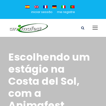
iniciar sessão
me registre
Escolhendo um
estágio na
Costa del Sol,
com a
Animafest