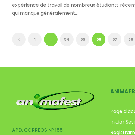
expérience de travail de nombreux étudiants récem
qui manque généralement...
1
…
54
55
56
57
58
ANIMAFE
Page d’acc
Iniciar Ses
APD. CORREOS Nº 188
Registrar