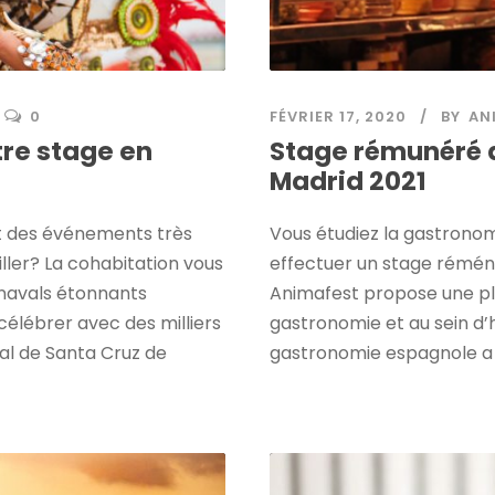
0
FÉVRIER 17, 2020
BY
AN
tre stage en
Stage rémunéré 
Madrid 2021
nt des événements très
Vous étudiez la gastronom
ller? La cohabitation vous
effectuer un stage réménu
rnavals étonnants
Animafest propose une plu
célébrer avec des milliers
gastronomie et au sein d’h
val de Santa Cruz de
gastronomie espagnole a a