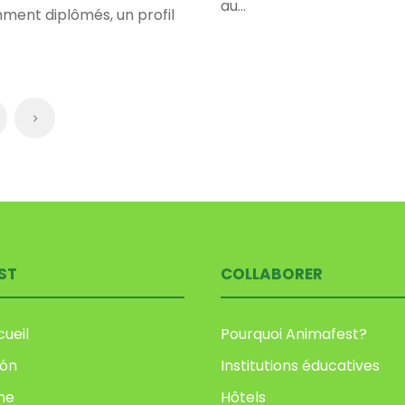
au...
ment diplômés, un profil
ST
COLLABORER
ueil
Pourquoi Animafest?
ión
Institutions éducatives
me
Hôtels