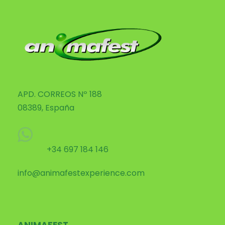
APD. CORREOS Nº 188
08389, España
+34 697 184 146
info@animafestexperience.com