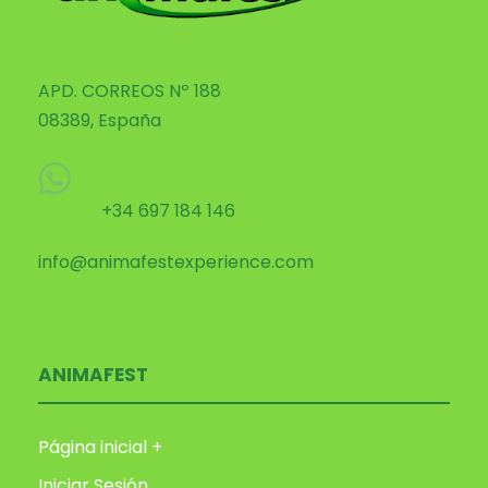
APD. CORREOS Nº 188
08389, España
+34 697 184 146
info@animafestexperience.com
ANIMAFEST
Página inicial +
Iniciar Sesión