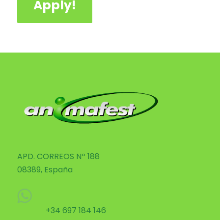
Apply!
APD. CORREOS Nº 188
08389, España
+34 697 184 146