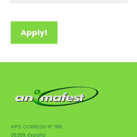
Apply!
APD. CORREOS Nº 188
08389, España